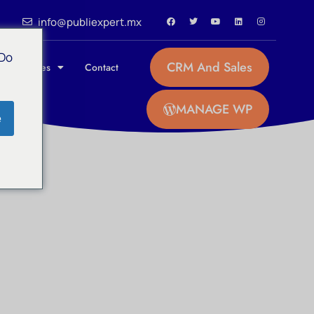
info@publiexpert.mx
 Do
CRM And Sales
 / Affiliates
Contact
MANAGE WP
e