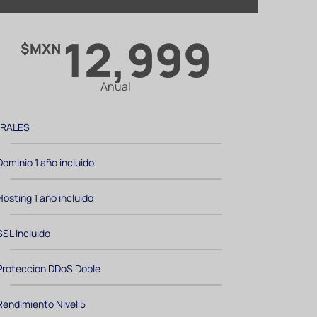
12,999
$MXN
Anual
RALES
Dominio 1 año incluido
Hosting 1 año incluido
SSL Incluido
Protección DDoS Doble
Rendimiento Nivel 5