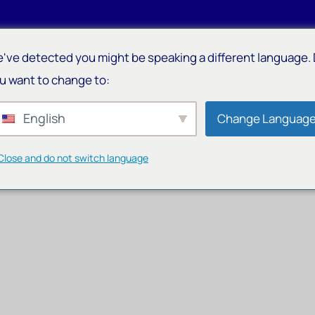
've detected you might be speaking a different language.
Home
About Us
Services
AI
Blog
Partners
u want to change to:
English
Change Languag
Close and do not switch language
Tu Sitio Web