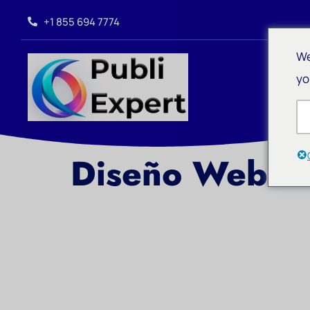
+1 855 694 7774
We
yo
Diseño Web – 