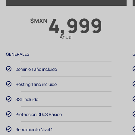
4,999
$MXN
Anual
GENERALES
Dominio 1 año incluido
Hosting 1 año incluido
SSL Incluido
Protección DDoS Básico
Rendimiento Nivel 1