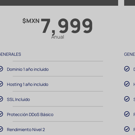
7,999
$MXN
Anual
GENERALES
GENE
Dominio 1 año incluido
Hosting 1 año incluido
SSL Incluido
Protección DDoS Básico
Rendimiento Nivel 2