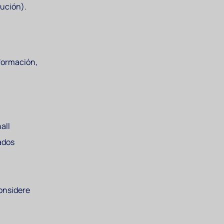
bución).
nformación,
all
ados
considere