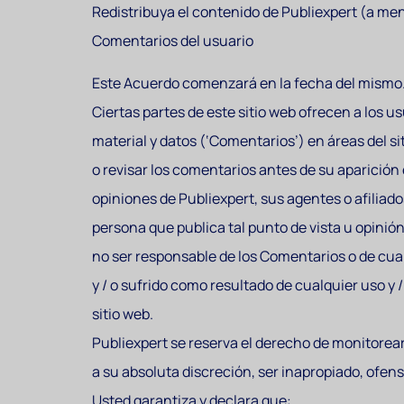
Redistribuya el contenido de Publiexpert (a me
Comentarios del usuario
Este Acuerdo comenzará en la fecha del mismo
Ciertas partes de este sitio web ofrecen a los u
material y datos (‘Comentarios’) en áreas del siti
o revisar los comentarios antes de su aparición 
opiniones de Publiexpert, sus agentes o afiliados
persona que publica tal punto de vista u opinión
no ser responsable de los Comentarios o de cua
y / o sufrido como resultado de cualquier uso y 
sitio web.
Publiexpert se reserva el derecho de monitorea
a su absoluta discreción, ser inapropiado, ofens
Usted garantiza y declara que: