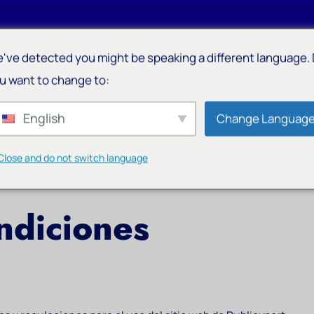
've detected you might be speaking a different language.
Home
About Us
Services
AI
Blog
Partners
u want to change to:
English
Change Languag
Close and do not switch language
so
ndiciones