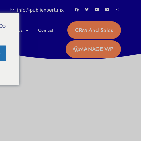
info@publiexpert.mx
 Do
CRM And Sales
 / Affiliates
Contact
MANAGE WP
e