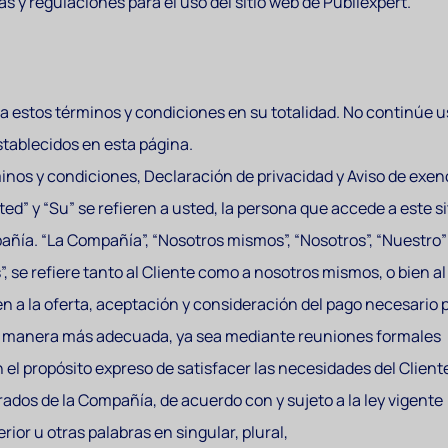
s y regulaciones para el uso del sitio web de Publiexpert.
 estos términos y condiciones en su totalidad. No continúe us
stablecidos en esta página.
minos y condiciones, Declaración de privacidad y Aviso de exe
ted” y “Su” se refieren a usted, la persona que accede a este s
ñía. “La Compañía”, “Nosotros mismos”, “Nosotros”, “Nuestro” y
”, se refiere tanto al Cliente como a nosotros mismos, o bien al
n a la oferta, aceptación y consideración del pago necesario p
 la manera más adecuada, ya sea mediante reuniones formales
n el propósito expreso de satisfacer las necesidades del Clien
rados de la Compañía, de acuerdo con y sujeto a la ley vigente
ior u otras palabras en singular, plural,