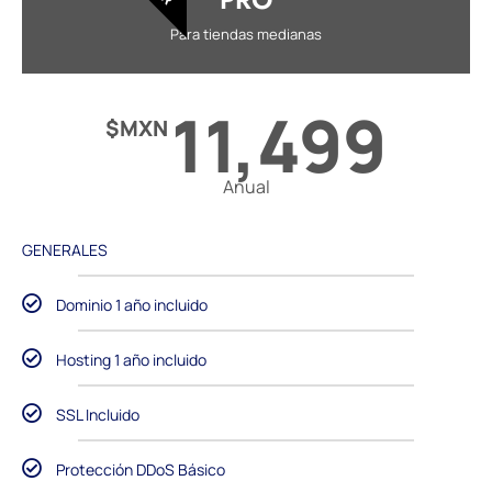
Para tiendas medianas
11,499
$MXN
Anual
GENERALES
Dominio 1 año incluido
Hosting 1 año incluido
SSL Incluido
Protección DDoS Básico