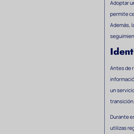
Adoptar un
permite ce
Además, l
seguimient
Ident
Antes de r
informació
un servici
transición
Durante es
utilizas r