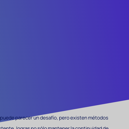
 puede parecer un desafío, pero existen métodos
istente, logras no sólo mantener la continuidad de