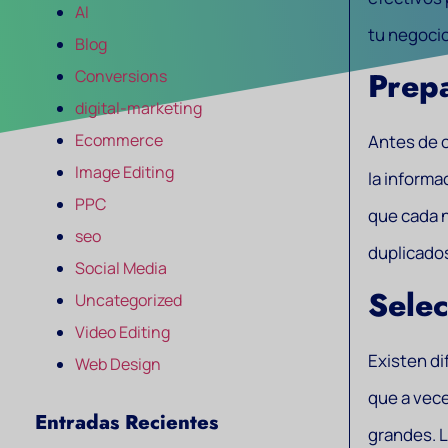
AI
tu negocio
Blog
Prepa
Conversions
digital-marketing
Ecommerce
Antes de 
Image Editing
la informa
PPC
que cada n
seo
duplicados
Social Media
Sele
Uncategorized
Video Editing
Existen di
Web Design
que a vece
Entradas Recientes
grandes. L