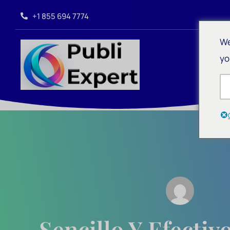
+1 855 694 7774
We
yo
Sencillo Y Efecti