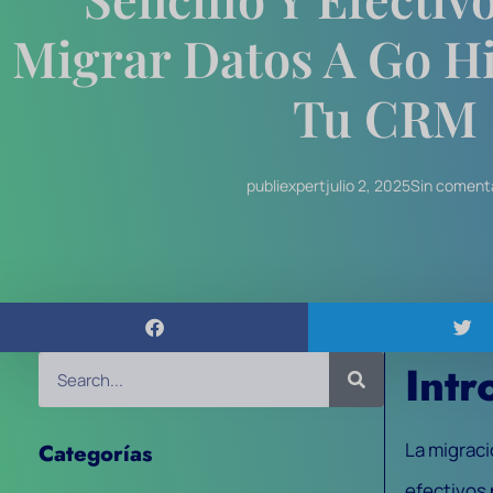
Migrar Datos A Go H
Tu CRM
publiexpert
julio 2, 2025
Sin coment
Intr
La migrac
Categorías
efectivos 