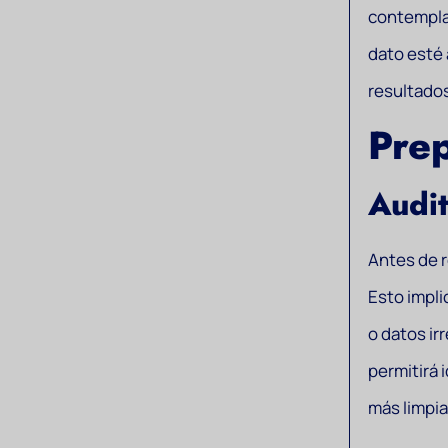
contempla
dato esté 
resultados
Prep
Audit
Antes de r
Esto impli
o datos ir
permitirá 
más limpia