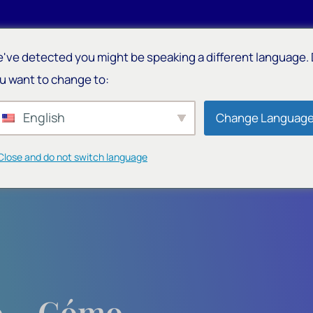
've detected you might be speaking a different language.
Home
About Us
Services
AI
Blog
Partners
u want to change to:
English
Change Languag
Close and do not switch language
vo – Cómo