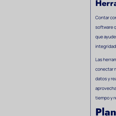
Herra
Contar co
software q
que ayuden
integridad
Las herra
conectar m
datos y re
aprovecha 
tiempo y r
Plan