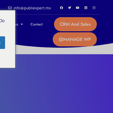
info@publiexpert.mx
 Do
CRM And Sales
 / Affiliates
Contact
MANAGE WP
e