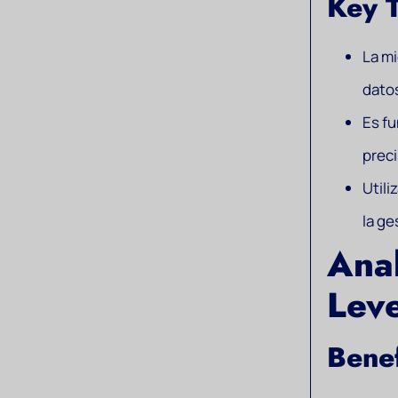
Key 
La mi
dato
Es fu
preci
Utili
la ge
Ana
Leve
Bene