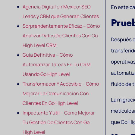
Agencia Digital en Mexico: SEO,
En este ca
Leads y CRM que Generan Clientes
Prueb
Sorprendentemente Eficaz – Cómo
Analizar Datos De Clientes Con Go
Después d
High Level CRM
transferid
Guía Definitiva – Cómo
operativas
Automatizar Tareas En Tu CRM
automatiza
Usando Go High Level
Transformador Y Accesible – Cómo
fluido de 
Mejorar La Comunicación Con
La migraci
Clientes En Go High Level
meticulosa
Impactante Y útil – Cómo Mejorar
que Go Hig
Tu Gestión De Clientes Con Go
High Level