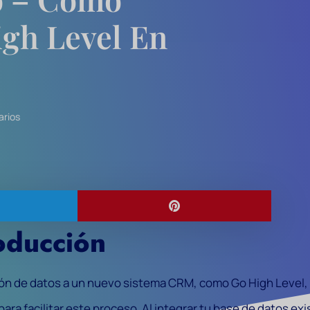
igh Level En
arios
oducción
ión de datos a un nuevo sistema CRM, como Go High Level,
para facilitar este proceso. Al integrar tu base de datos ex